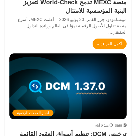
منصة MEXC تدمج World-Check لتعزيز
البنية المؤسسية للامتثال
موتسامودو، جزر القمر، 30 يوليو 2026 – أعلنت MEXC، أسرع
منصة تداول للأصول الرقمية نموًا في العالم ورائدة التداول
الحقيقي…
أكمل القراءة »
اخبار العملات الرقمية
sam
منذ 6 أيام
ترخيص DCM: تنظيم أسواق العقود القائمة