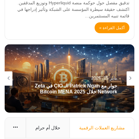
تدقيق مفصل حول حوكمة منصة Hyperliquid وتوزيع المدققين.
اكتشف حقيقة سيطرة المؤسسة على الشبكة وتأثير إدراجها في
قائمة تنبيه المستثمرين…
أكمل القراءة »
يناير 15, 2026
حوار مع Patrick Ngan الـ CIO في Zeta
Network خلال Bitcoin MENA 2025
More
مشاريع العملات الرقمية
حلال أم حرام